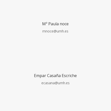
Mª Paula noce
mnoce@umh.es
Empar Casaña Escriche
ecasana@umh.es