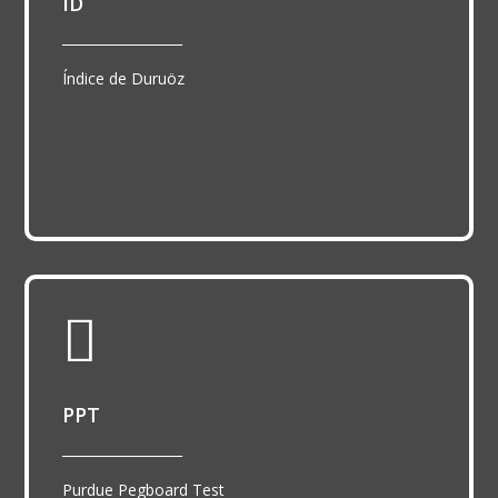
ID
__________________
Índice de Duruöz

PPT
__________________
Purdue Pegboard Test