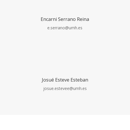
Encarni Serrano Reina
e.serrano@umh.es
Josué Esteve Esteban
josue.estevee@umh.es