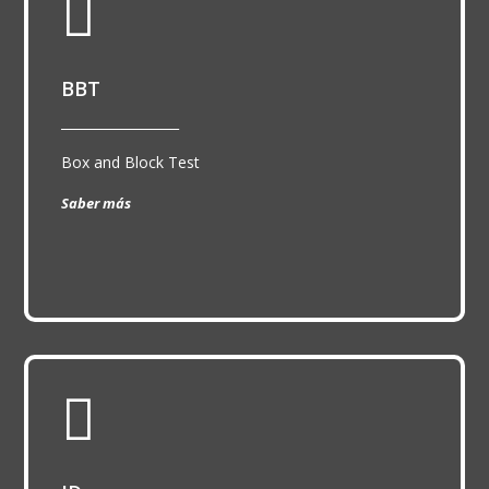

BBT
__________________
Box and Block Test
Saber más
