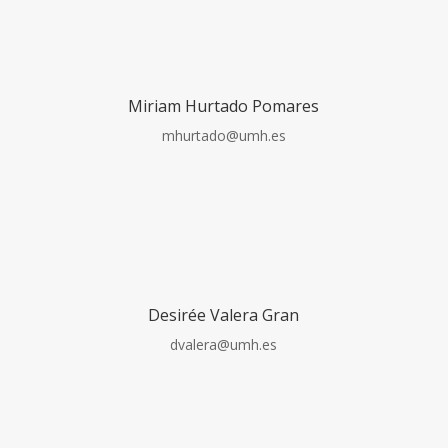
Miriam Hurtado Pomares
mhurtado@umh.es
Desirée Valera Gran
dvalera@umh.es