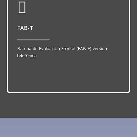

FAB-T
__________________
Batería de Evaluación Frontal (FAB-E) versión
telefónica