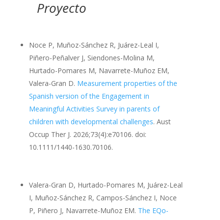
Proyecto
Noce P, Muñoz-Sánchez R, Juárez-Leal I,
Piñero-Peñalver J, Siendones-Molina M,
Hurtado-Pomares M, Navarrete-Muñoz EM,
Valera-Gran D.
Measurement properties of the
Spanish version of the Engagement in
Meaningful Activities Survey in parents of
children with developmental challenges
. Aust
Occup Ther J. 2026;73(4):e70106. doi:
10.1111/1440-1630.70106.
Valera-Gran D, Hurtado-Pomares M, Juárez-Leal
I, Muñoz-Sánchez R, Campos-Sánchez I, Noce
P, Piñero J, Navarrete-Muñoz EM.
The EQo-