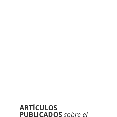
Descubre el recorrido del proyecto, sus principales
resultados y la voz de reclutadoras, familias y
profesionales.
ARTÍCULOS
PUBLICADOS
sobre el