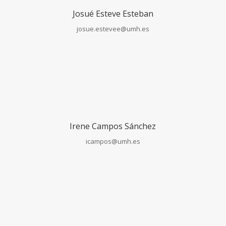
Josué Esteve Esteban
josue.estevee@umh.es
Irene Campos Sánchez
icampos@umh.es