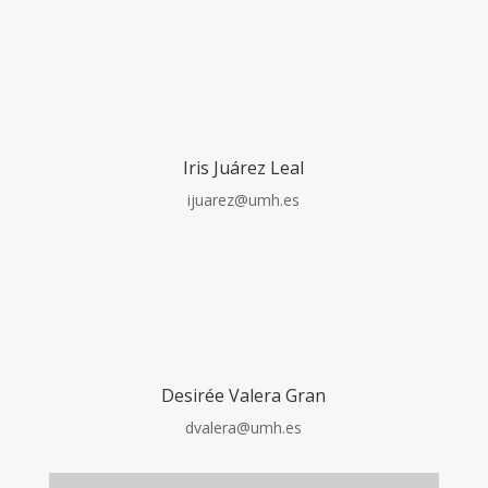
Iris Juárez Leal
ijuarez@umh.es
Desirée Valera Gran
dvalera@umh.es