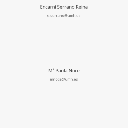
Encarni Serrano Reina
e.serrano@umh.es
Mª Paula Noce
mnoce@umh.es